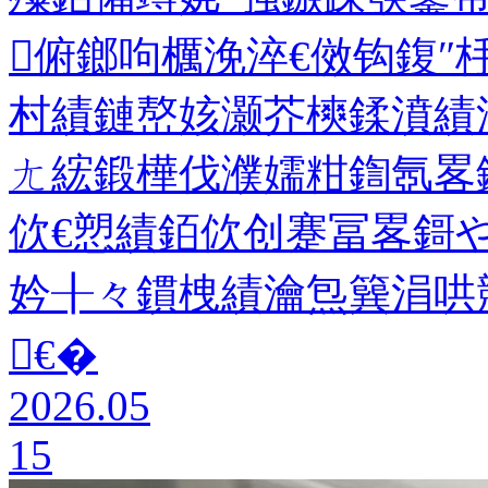
俯鎯呴櫔浼淬€傚钩鍑
村績鏈嶅姟灏芥樉鍒濆績
ㄤ綋鍛樺伐濮嬬粓鍧氬畧
佽€愬績銆佽创蹇冨畧鎶
妗╂々鏆栧績瀹炰簨涓哄
€�
2026.05
15