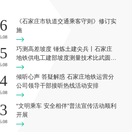
6
《石家庄市轨道交通乘客守则》修订实
施
6.08
5
巧测高差坡度 锤炼土建尖兵丨石家庄
地铁供电工建部坡度测量技术比武圆满
6.08
落幕
4
倾听心声 答疑解惑 石家庄地铁运营分
公司领导干部接听热线活动安排
6.08
3
“文明乘车 安全相伴”普法宣传活动顺利
开展
6.08
以练筑防 护航供电丨石家庄地铁供电