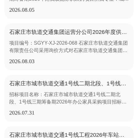
轨道交通所属地区：石家庄市开标时间：2026年08月
512.2㎡。2.响应人资格要求（1）响应人必须是在中华
2026.08
05
04日09:00开标地点：河北省公共资源交易中心412开
人民共和国境内依法注册的具备法人资格的企业。
标室公示开始日期：2026年08月05日公示截止日期：
（2）响应人2023年8月1日至今至少有一项不小于15万
2026年08月10日1.中标候选人名单排序中标候选人单
元与本项目类似相关业绩。（3）本项目不接受联合体
石家庄市轨道交通集团运营分公司2026年度供电专业备件采购项目询价公告
位名称投标总价(元)评标价格(元)增值税税率(%)交货地
响应。（4）响应人的单位负责人为同一人或者存在控
项目编号：SGYY-XJ-2026-068 石家庄市轨道交通集团
点交货时间质保期质量要求1 河北飞天标识制作有限公
股、管理关系的不同单位，不得同时参加本项目。3.报
有限责任公司采用询价方式对石家庄市轨道交通集团运
司35849335849313石家庄市轨道交通1号线、2号线、
名及比选文件获取3.1本项目采用资格后审的方式。3.2
营分公司2026年度供电专业备件采购项目选取供应商，
3号线物资库、地铁沿途各车站或其他招标方指定地点
凡有意参加投标者，请于2026年8月7日00时00分至
2026.08
03
具体事宜如下：1.项目概况本次采购为“石家庄市轨道交
接到招标人交货通知后80日内货物的质保期为最后一批
2026年8月13日23时59分（北京时间，下同），在“石
通集团运营分公司2026年度供电专业备件采购项目”。
货物到货验收合格之日起2年（不少于2年）。在质保期
家庄地铁运营分公司电子招采服务平台”（以下简称招
主要包括：远动管理机、三工位隔离开关操作机构、电
内如有零件损坏，投标方应免费更换，并自更换零件之
采平台；https://shijiazhuangdt.etrading.cn//）”自行下
石家庄市城市轨道交通1号线二期北段、1号线三期筹备期2026年办公家具采购项目中标候选人公示
动操作机构、电源板卡（模组）等，共计22项，48件/
日起对该零件保修2年，若产品原厂质保期超过2年，以
载招标文件等相关资料，并及时查看有无澄清和修改。
招标项目名称：石家庄市城市轨道交通1号线二期北
套。2.响应人资格要求（1）响应人必须是在中华人民
原厂质保期为准符合并优于国家现行规范、标准及招标
网上发布后即认为所有潜在投标人领取了招标文件等相
段、1号线三期筹备期2026年办公家具采购项目招标项
共和国境内依法注册的具备法人资格的企业，且有能力
文件技术文件（用户需求书）要求2 河北众航文化传播
关资料，潜在投标人如未从“招采平台”下载相关资料，
目编号：I1300000001146710001公示名称：石家庄市
承担本项目；（2）响应人有近3年（2023年8月至今）
有限公司297812.25297812.2513石家庄市轨道交通1号
或未获取到完整资料，导致响应文件被否决的，自行承
2026.07
31
城市轨道交通1号线二期北段、1号线三期筹备期2026
有至少1份合同金额不小于16万元的类似供货业绩（业
线、2号线、3号线物资库、地铁沿途各车站或其他招标
担责任。注：“参加招采平台”的各方主体，请于网上发
年办公家具采购项目中标候选人公示公示编号：
绩证明材料以合同为准，时间以合同签订时间为准，业
方指定地点接到招标人交货通知后90日内货物的质保期
布的招标公告时间内，登录招采平台
I1300000001146710001001001公示内容：标段：石家
绩合同如无法体现上述要求，视为无效业绩）；（3）
为最后一批货物到货验收合格之日起1年（不少于1
（https://shijiazhuangdt.etrading.cn//），按照平台要求
石家庄市城市轨道交通1号线工程2026年车站出入口屋面防水改造项目比选公告（三次）