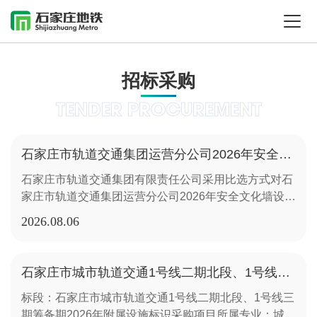
招标采购
TENDER PROCUREMENT
石家庄市轨道交通集团运营分公司2026年安全文化墙设计制作安装项目比选公告
石家庄市轨道交通集团有限责任公司采用比选方式对石
家庄市轨道交通集团运营分公司2026年安全文化墙设计
制作安装项目选取服务单位，具体事宜如下：1.项目概
2026.08
06
况本项目为石家庄地铁北乐乡车辆段、北国商城站、西
兆通车辆段、嘉华车辆段安全文化主题空间专项文化设
计制作安装项目，整体以“运营有起点 安全无终点”为核
石家庄市城市轨道交通1号线二期北段、1号线三期筹备期2026年附属设施标识采购项目中标候选人公示
心主题，依托四座站点现有公共墙面、走廊、展厅、活
标段：石家庄市城市轨道交通1号线二期北段、1号线三
动室等空间，打造风格统一、站点特色差异化的轨道交
期筹备期2026年附属设施标识采购项目所属专业：城市
通安全文化展示场景。项目总设计制作安装面积共计