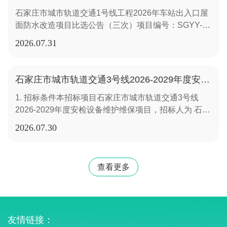
庄市城市轨道交通1号线二期北段、1号线三期筹备期
本项目不接受联合体响应；（4）响应人的单位负责人
年）。在质保期内如有零件损坏，投标方应免费更换，
进行相关信息注册、上传有关附件（已完成注册的无需
石家庄市城市轨道交通1号线工程2026年车站出入口屋
2026年办公家具采购项目所属专业：制造业/家具制造
为同一人或者存在控股、管理关系的不同单位，不得同
并自更换零件之日起对该零件保修1年，若产品原厂质
再次注册），主体注册咨询电话：0311-66521190、
面防水改造项目比选公告（三次）项目编号：SGYY-
业所属地区：石家庄市-市辖区开标时间：2026-07-30
时参加本项目；（5）响应人须具备良好的商业信誉，
保期超过1年，以原厂质保期为准符合国家现行规范、
17778819800。因投标单位自身的原因，出现未能在有
BX-2026-066石家庄市轨道交通集团有限责任公司采用
开标地点：石家庄市交通设计咨询集团有限公司第一评
近三年内没有被责令停业、财产保全或破产状况，经济
标准及招标文件技术文件（用户需求书）要求，并按合
效时间内进行注册、确认投标等问题而造成的后果，由
2026.07
31
比选方式对石家庄市城市轨道交通1号线工程2026年车
标室（石家庄市桥西区汇通路36号）公示开始日期：
状况良好；（6）根据《关于在招标投标活动中对失信
同约定履行义务。3 石家庄君明大文化传播有限公司
投标人自行承担。4.响应文件的递交4.1响应文件递交的
站出入口屋面防水改造项目选取供应商，具体事宜如
2026-07-31公示截止日期：2026-08-031.中标候选人名
被执行人实施联合惩戒的通知》法〔2016〕285号及相
37234637234613石家庄市轨道交通1号线、2号线、3
截止时间（即投标截止时间，下同）为2026年8月17日
下：1.项目概况本项目施工范围为对烈士陵园站A口和
单排序中标候选人单位名称投标价格评标价格质量标准
关文件要求，买方将通过“信用中国”网站
号线物资库、地铁沿途各车站或其他招标方指定地点接
14时30分，投标人应在投标截止时间前通过互联网使用
石家庄市城市轨道交通3号线2026-2029年度安检设备维护维保项目招标公告
东庄站B、C口顶棚屋面铺设防水卷材和喷涂涂料保护
工期（交货期/服务期）1河北恒盛家具制造有限公司
(www.creditchina.gov.cn)查询投标单位是否为失信被执
到招标人交货通知后90日内最后一批货物到货验收合格
标证通登录“石家庄地铁电子招采服务平台”，将加密的
1. 招标条件本招标项目石家庄市城市轨道交通3号线
层。2.响应人资格要求（1）响应人必须是在中华人民
544416元544416元符合国家现行规范、标准及招标文
行人，若投标人存在不良记录，将否决其投标。3.报名
之日起1年（不少于1年）符合国家现行规范、标准及招
响应文件上传至指定位置。投标人须在规定时间内按时
2026-2029年度安检设备维护维保项目，招标人为 石家
共和国境内依法注册的具备法人资格的企业，且有能力
件技术文件（用户需求书）要求接到招标人交货通知后
及询价文件获取3.1本项目采用资格后审的方式。3.2凡
标文件技术文件（用户需求书）要求2.中标候选人项目
完成响应文件远程解密、确认工作。响应文件上传时须
庄市轨道交通集团有限责任公司 ，招标项目资金来自企
承担本项目；（2）响应人需具备建筑施工总承包二级
90日内2海兴双安家具制造有限公司494520元494520
有意参加投标者，请于2026年8月3日00时00分至2026
负责人排序中标候选人单位名称项目负责人姓名职称相
得到交易系统“上传成功”的确认。请投标人在上传时认
2026.07
30
业自筹，出资比例为 100% 。该项目已具备招标条件，
及以上资质或防水防腐保温工程专业承包二级及以上资
元符合国家现行规范、标准及招标文件技术文件（用户
年8月7日23时59分（北京时间，下同），在“石家庄地
关证书名称相关证书编号1 河北飞天标识制作有限公
真检查上传响应文件是否完整、正确。投标人因电子交
现对石家庄市城市轨道交通3号线2026-2029年度安检
质。（3）响应人近三年（2023年1月1日至今）具有至
需求书）要求接到招标人交货通知后85日内3佛山市欧
铁运营分公司电子招采服务平台”（以下简称招采平
司////2 河北众航文化传播有限公司////3 石家庄君明大文
易系统问题无法上传电子响应文件时，请及时与技术人
设备维护维保项目进行公开招标。2. 项目概况与招标范
少1项合同额在3万元及以上的建筑工程施工或防水工程
曼美格家具有限公司600000元600000元符合国家现行
台；https://shijiazhuangdt.etrading.cn//）”自行下载招
化传播有限公司////3.中标候选人响应招标文件要求的资
员联系（电话：17778819800）。未按规定时间和方式
查看更多
围2.1 项目概况石家庄市城市轨道交通3号线共设车站
施工项目业绩。（业绩证明材料以合同为准，时间以合
规范、标准及招标文件技术文件（用户需求书）要求接
标文件等相关资料，并及时查看有无澄清和修改。网上
格能力条件排序中标候选人名称响应情况1 河北飞天标
提交的电子响应文件，响应文件不予受理。4.2 逾期送
22座，分别为：西三庄站、高柱站、柏林庄站、市庄
同签订时间为准，业绩合同如无法体现上述要求，视为
到招标人交货通知后40日内2.中标候选人项目负责人排
发布后即认为所有潜在投标人领取了招标文件等相关资
识制作有限公司满足招标文件要求2 河北众航文化传播
达的响应文件，电子招标投标交易平台将予以拒收。5.
站、市二中站、新百广场站（3号线）、东里站、槐安
无效业绩）；（4）本项目不接受联合体响应；（5）响
序中标候选人单位名称项目负责人姓名职称相关证书名
料，潜在投标人如未从“招采平台”下载相关资料，或未
有限公司满足招标文件要求3 石家庄君明大文化传播有
发布公告的媒介本比选公告在石家庄市轨道交通集团有
桥站、西三教站、石家庄站（3号线）、汇通路站、孙
应人的单位负责人为同一人或者存在控股、管理关系的
称相关证书编号1河北恒盛家具制造有限公司仝华宾///2
获取到完整资料，导致响应文件被否决的，自行承担责
限公司满足招标文件要求4.(1)中标候选人企业业绩序号
限责任公司（http://www.sjzmetro.cn）、交投电子招投
友情链接：
村站、塔冢站、东王站、南王站、位同站、东二环南路
不同单位，不得同时参加本项目；（6）响应人须具备
海兴双安家具制造有限公司徐玲敏///3佛山市欧曼美格
任。注：“参加招采平台”的各方主体，请于网上发布的
中标候选人名称中标工程名称建设单位合同签订时间金
标交易平台（http://www.jtbidding.com）、石家庄地铁