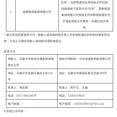
玉琦
”
，但所附身份证和投标文件封面、
投标函电子签章均为
“
许岩
”
，国彪电源
2
国彪电源集团有限公司
集团有限公司投标文件所附授权委托书
不满足招标文件要求，未通过初步评
审。
7.
提出异议的渠道和方式：投标人或其他利害关系人对本招标项目的评标结果有异议
的，可在公示期向招标人或招标代理机构提出。
联系方式
招标人：石家庄市轨道交通集团有限
招标代理机构：河北省成套招标有限公司
责任公司
地址：石家庄市高新区秦岭大街
116
地址：石家庄市桥西区新石北路
368
号
号
联系人：张亚茜
联系人：阎子立、王越
电话：
0311-66520678
电话：
13503319055
电子邮箱：
/
电子邮箱：
13503319055@163.com
8.
其他公示内容：