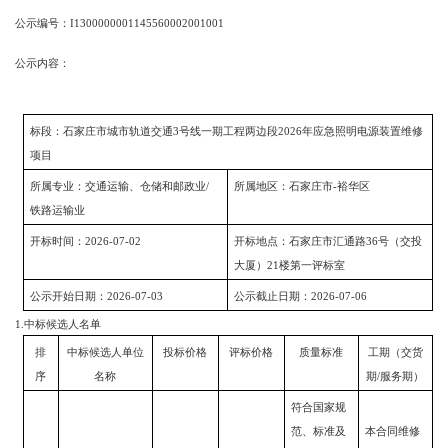
公示编号：
I1300000001145560002001001
公示内容：
标段：石家庄市城市轨道交通
3
号线一期工程两边段
2026
年应急照明电源装置维修
项目
所属专业：交通运输、仓储和邮政业
/
所属地区：石家庄市
-
裕华区
铁路运输业
开标时间：
2026-07-02
开标地点：石家庄市汇通路
36
号（交投
大厦）
21
楼第一评标室
公示开始日期：
2026-07-03
公示截止日期：
2026-07-06
1.
中标候选人名单
排
中标候选人单位
投标价格
评标价格
质量标准
工期（交货
序
名称
期
/
服务期）
符合国家规
范、标准及
本合同维修