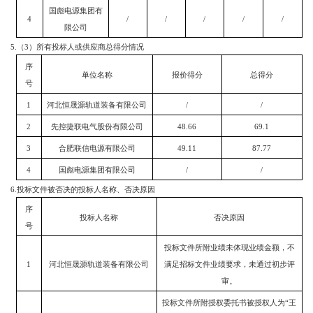
国彪电源集团有
4
/
/
/
/
/
限公司
5.
（
3
）所有投标人或供应商总得分情况
序
单位名称
报价得分
总得分
号
1
河北恒晟源轨道装备有限公司
/
/
2
先控捷联电气股份有限公司
48.66
69.1
3
合肥联信电源有限公司
49.11
87.77
4
国彪电源集团有限公司
/
/
6.
投标文件被否决的投标人名称、否决原因
序
投标人名称
否决原因
号
投标文件所附业绩未体现业绩金额，不
1
河北恒晟源轨道装备有限公司
满足招标文件业绩要求，未通过初步评
审。
投标文件所附授权委托书被授权人为
“
王