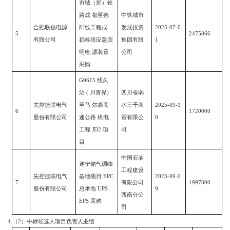
市域（郊）铁
路成
都至德
中铁城市
合肥联信电源
阳线工程成
发展投资
2025-07-0
5
2475866
有限公司
都标段应急照
集团有限
1
明电
源装置
公司
采购
G0615
线久
治
(
川青界
)
四川省弱
先控捷联电气
至马 尔康高
水三千商
2025-09-1
6
1720000
股份有限公司
速公路 机电
贸有限公
0
工程
JD2
项
司
目
中国石油
遂宁储气调峰
工程建设
先控捷联电气
基地项目
EPC
2023-09-0
7
有限公司
1997800
股份有限公司
总承包
UPS
、
9
西南分公
EPS
采购
司
4.
（
2
）中标候选人项目负责人业绩