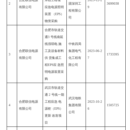
合肥联信电源
岸段工程项
2025-12-2
2
团深圳工
3699038
有限公司
应急电源照明
9
程有限公
装置
（
EPS
）
司
物资采购
合肥市轨道交
通
3
号线南延
线强弱电 施
中铁四局
合肥联信电源
工及设备材料
集团电气
2023-06-2
3
1733395
有限公司
供 货集成工
化工程有
7
程
EPS
应 急照
限公司
明电源装置采
购
武汉市轨道交
通
2
号线一期
武汉地铁
合肥联信电源
工程应急 电
2023-10-2
4
集团有限
1505725
有限公司
源柜（
EPS
）
6
公司
更新 改造项
目