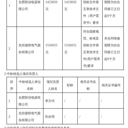
合肥联信电源有
1423850
1423850
招标文件第
期限为自合
1
限公司
元
元
五章技术文
同签订之日
件（用户需
起
9
个月
求书）要求
符合国家规
范、标准及
本合同维修
先控捷联电气股
1556955
1556955
招标文件第
期限为自合
2
份有限公司
元
元
五章技术文
同签订之日
件
(
用户需求
起
9
个月
书
)
要求
2.
中标候选人项目负责人
排
中标候选人单位
项目负责
相关证书名
职称
相关证书编号
序
名称
人姓名
称
合肥联信电源有
1
李方珂
/
/
/
限公司
先控捷联电气股
2
刘永明
/
/
/
份有限公司