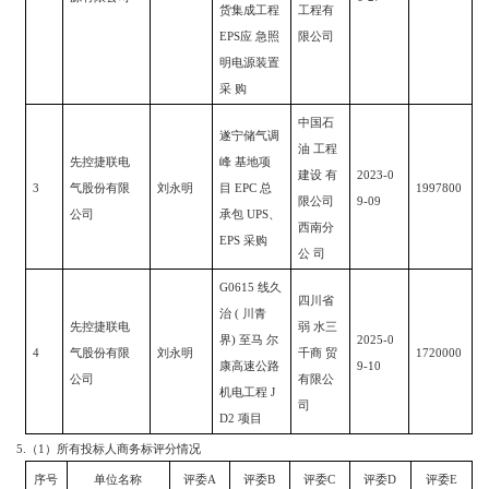
货集成工程
工程有
EPS
应 急照
限公司
明电源装置
采 购
中国石
遂宁储气调
油
工程
先控捷联电
峰
基地项
建设
有
2023-0
3
气股份有限
刘永明
目
EPC
总
1997800
限公司
9-09
公司
承包
UPS
、
西南分
EPS
采购
公
司
G0615
线久
四川省
治
(
川青
先控捷联电
弱
水三
界
)
至马 尔
2025-0
4
气股份有限
刘永明
千商
贸
1720000
康高速公路
9-10
公司
有限公
机电工程
J
司
D2
项目
5.
（
1
）所有投标人商务标评分情况
序号
单位名称
评委
A
评委
B
评委
C
评委
D
评委
E