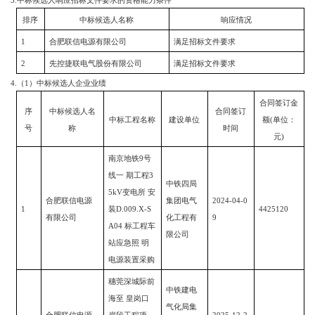
3.
中标候选人响应招标文件要求的资格能力条件
排序
中标候选人名称
响应情况
1
合肥联信电源有限公司
满足招标文件要求
2
先控捷联电气股份有限公司
满足招标文件要求
4.
（
1
）中标候选人企业业绩
合同签订金
序
中标候选人名
合同签订
中标工程名称
建设单位
额
(
单位：
号
称
时间
元
)
南京地铁
9
号
线一 期工程
3
中铁四局
5kV
变电所 安
合肥联信电源
集团电气
2024-04-0
1
装
D.009.X-S
4425120
有限公司
化工程有
9
A04
标工程车
限公司
站应急照 明
电源装置采购
穗莞深城际前
中铁建电
海至
皇岗口
气化局集