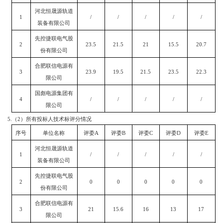
河北恒晟源轨道
1
/
/
/
/
/
装备有限公司
先控捷联电气股
2
23.5
21.5
21
15.5
20.7
份有限公司
合肥联信电源有
3
23.9
19.5
21.5
23.5
22.3
限公司
国彪电源集团有
4
/
/
/
/
/
限公司
5.
（
2
）所有投标人技术标评分情况
序号
单位名称
评委
A
评委
B
评委
C
评委
D
评委
E
河北恒晟源轨道
1
/
/
/
/
/
装备有限公司
先控捷联电气股
2
0
0
0
0
0
份有限公司
合肥联信电源有
3
21
15.6
16
13
17
限公司