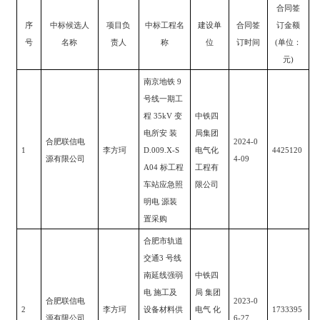
合同签
序
中标候选人
项目负
中标工程名
建设单
合同签
订金额
号
名称
责人
称
位
订时间
(
单位：
元
)
南京地铁
9
号线一期工
程
35kV
变
中铁四
电所安 装
局集团
合肥联信电
2024-0
1
李方珂
D.009.X-S
电气化
4425120
源有限公司
4-09
A04
标工程
工程有
车站应急照
限公司
明电 源装
置采购
合肥市轨道
交通
3
号线
南延线强弱
中铁四
电 施工及
局
集团
合肥联信电
2023-0
2
李方珂
设备材料供
电气
化
1733395
源有限公司
6-27