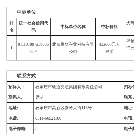
中标单位
排
统一社会信用代
大
中标单位名称
中标价格
名
码
肆
911101097239806
北京耀华兴业科技有限
432000元人
1
仟
55P
公司
民币
联系方式
招标人：
石家庄市轨道交通集团有限责任公司
招标
联系人
:
梁洁
联系
地址
:
石家庄市高新区秦岭大街
116号
地址
:
电话
:
0311-66521180
电话
:
电子邮箱
:
/
电子