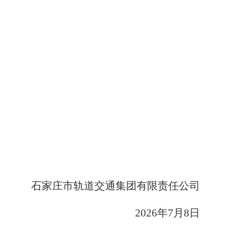
石家庄市轨道交通
集团
有限责任公司
20
26
年
7
月
8
日